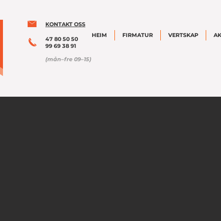
KONTAKT OSS
HEIM
FIRMATUR
VERTSKAP
AK
47 80 50 50
99 69 38 91
(mån–fre 09–15)