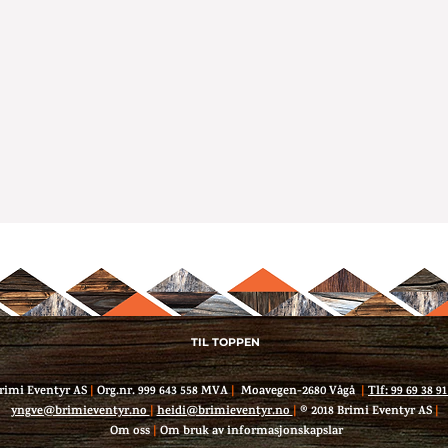
TIL TOPPEN
rimi Eventyr AS
|
Org.nr. 999 643 558 MVA
|
Moavegen-2680 Vågå
|
Tlf: 99 69 38 9
yngve@brimieventyr.no
|
heidi@brimieventyr.no
|
® 2018 Brimi Eventyr AS
|
Om oss
|
Om bruk av informasjonskapslar