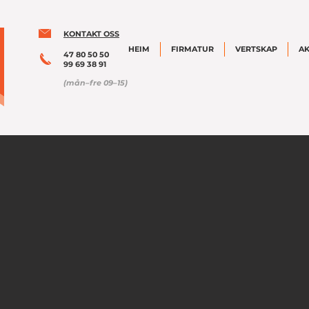
KONTAKT OSS
HEIM
FIRMATUR
VERTSKAP
AK
47 80 50 50
99 69 38 91
(mån–fre 09–15)