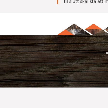
til slutt skal stå at
B