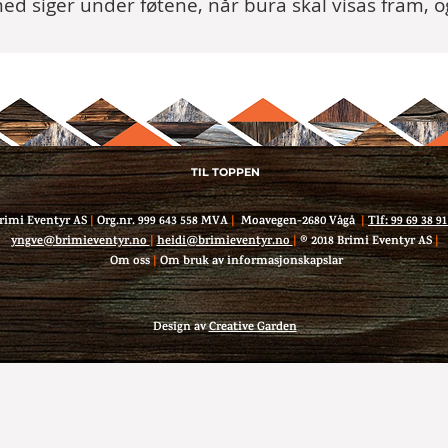
t med siger under føtene, når bura skal visas fram, o
TIL TOPPEN
rimi Eventyr AS
|
Org.nr. 999 643 558 MVA
|
Moavegen-2680 Vågå
|
Tlf: 99 69 38 9
yngve@brimieventyr.no
|
heidi@brimieventyr.no
|
® 2018 Brimi Eventyr AS
|
Om oss
|
Om bruk av informasjonskapslar
Design av
Creative Garden