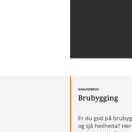
SAMARBEID
Brubygging
Er du god på brubygg
og sjå heilheita? Her