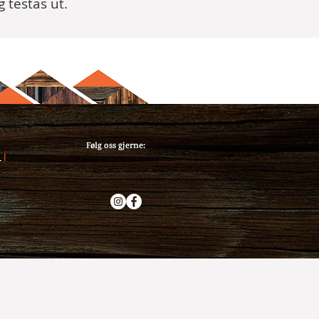
g testas ut.
Følg oss gjerne:
1
|