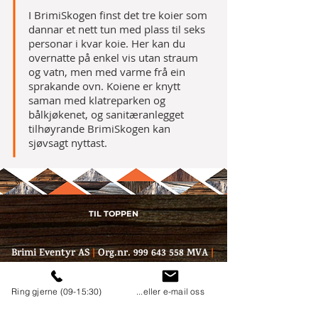
I BrimiSkogen finst det tre koier som
dannar et nett tun med plass til seks
personar i kvar koie. Her kan du
overnatte på enkel vis utan straum
og vatn, men med varme frå ein
sprakande ovn. Koiene er knytt
saman med klatreparken og
bålkjøkenet, og sanitæranlegget
tilhøyrande BrimiSkogen kan
sjøvsagt nyttast.
TIL TOPPEN
Brimi Eventyr AS
|
Org.nr.
999 643 558
MVA
|
Moavegen-2680 Vågå
|
Tlf: 99 69 38 91
|
yngve@brimieventyr.no
|
Ring gjerne (09-15:30)
...eller e-mail oss
heidi@brimieventyr.no
|
® 2018 Brimi Eventyr