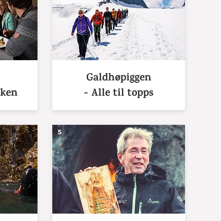
Galdhøpiggen
øken
- Alle til topps
5