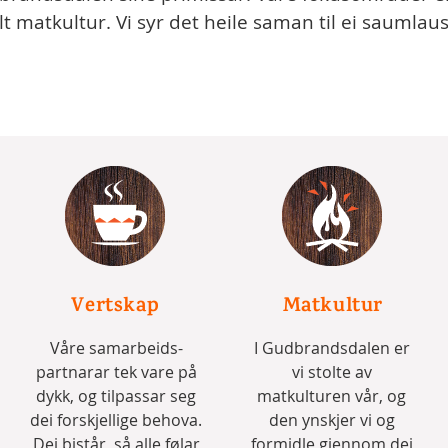
t matkultur. Vi syr det heile saman til ei saumlaus
Vertskap
Matkultur
Våre samarbeids-
I Gudbrandsdalen er
partnarar tek vare på
vi stolte av
dykk, og tilpassar seg
matkulturen vår, og
dei forskjellige behova.
den ynskjer vi og
Dei bistår, så alle følar
formidle gjennom dei