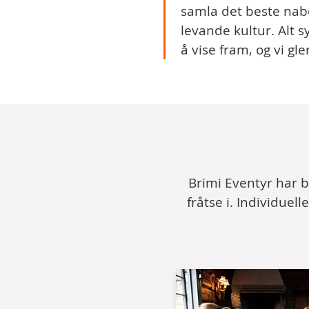
samla det beste nabo
levande kultur. Alt s
å vise fram, og vi gle
Brimi Eventyr har 
fråtse i. Individuel
1