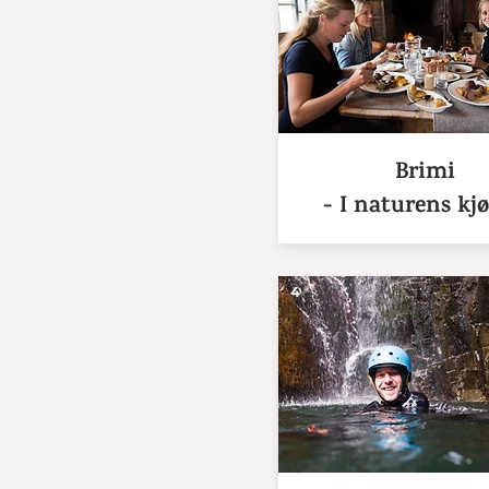
Brimi
- I naturens kj
4