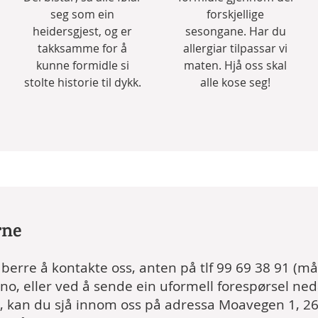
seg som ein
forskjellige
heidersgjest, og er
sesongane. Har du
takksamme for å
allergiar tilpassar vi
kunne formidle si
maten. Hjå oss skal
stolte historie til dykk.
alle kose seg!
rne
berre å kontakte oss, anten på tlf
99 69 38 91
(mån
.no
, eller ved å sende ein uformell forespørsel neda
gå, kan du sjå innom oss på adressa Moavegen 1, 2