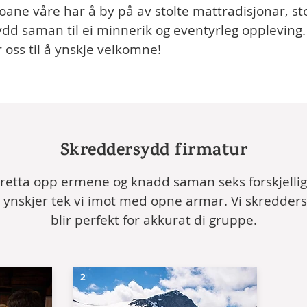
ane våre har å by på av stolte mattradisjonar, st
ydd saman til ei minnerik og eventyrleg oppleving. V
r oss til å ynskje velkomne!
Skreddersydd firmatur
bretta opp ermene og knadd saman seks forskjellig
le ynskjer tek vi imot med opne armar. Vi skredders
blir perfekt for akkurat di gruppe.
2