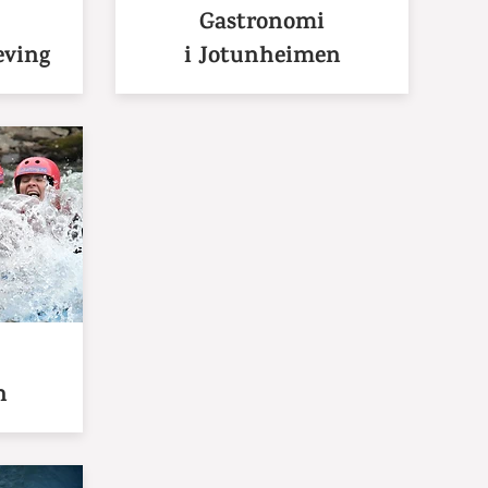
Gastronomi
eving
i Jotunheimen
n