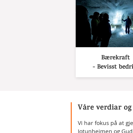
Bærekraf
t
- Bevisst bedr
Våre verdiar og
Vi har fokus på at g
Jotunheimen og Gudbr