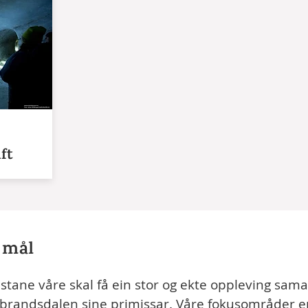
ift
 mål
jestane våre skal få ein stor og ekte oppleving sa
andsdalen sine primissar. Våre fokusområder er d