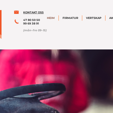
KONTAKT OSS
HEIM
FIRMATUR
VERTSKAP
AK
47 80 50 50
99 69 38 91
(mån–fre 09–15)