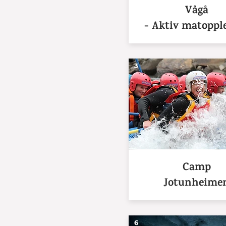
Vågå
- Aktiv matoppl
3
Camp
Jotunheime
6